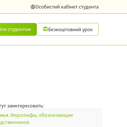
Особистий кабінет студента
ати студентом
Безкоштовний урок
гут заинтересовать:
мья. Иероглифы, обозначающие
дственников