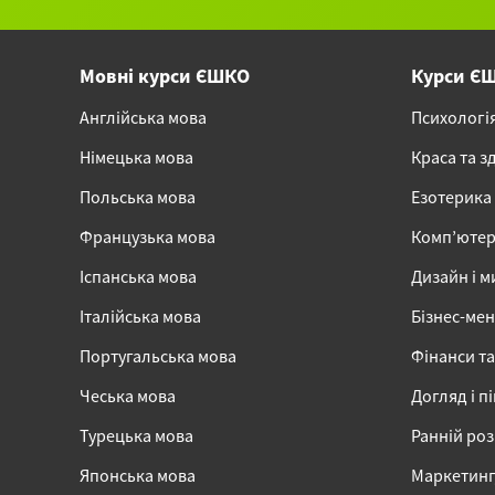
Мовні курси ЄШКО
Курси Є
Англійська мова
Психологі
Німецька мова
Краса та з
Польська мова
Езотерика
Французька мова
Комп’ютер
Іспанська мова
Дизайн і м
Італійська мова
Бізнес-ме
Португальська мова
Фінанси та
Чеська мова
Догляд і п
Турецька мова
Ранній ро
Японська мова
Маркетинг,