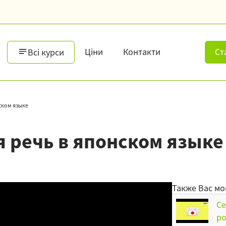
Ціни
Контакти
Ст
Всі курси
ском языке
я речь в японском языке
Также Вас мо
Се
ро