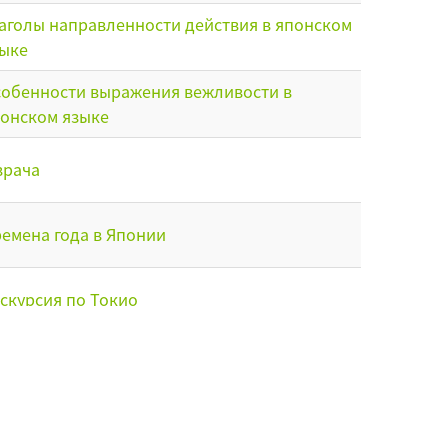
аголы направленности действия в японском
ыке
обенности выражения вежливости в
онском языке
врача
емена года в Японии
скурсия по Токио
вый год в Японии
о живет в зоопарке Уэно?