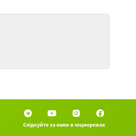
к вести себя в гостях
о нужно знать, чтобы делать покупки в
онии. Японские числительные
 11 вебинаров категории Японский язык ►
Слідкуйте за нами в соцмережах