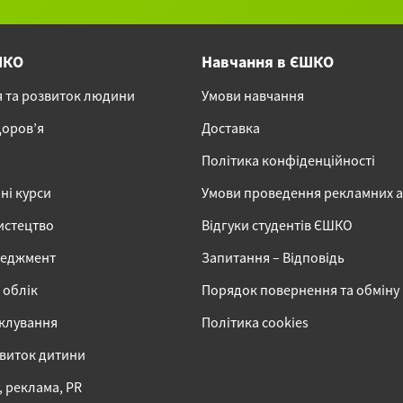
ШКО
Навчання в ЄШКО
я та розвиток людини
Умови навчання
доров’я
Доставка
Політика конфіденційності
ні курси
Умови проведення рекламних 
истецтво
Відгуки студентів ЄШКО
неджмент
Запитання – Відповідь
 облік
Порядок повернення та обміну
іклування
Політика cookies
звиток дитини
 реклама, PR