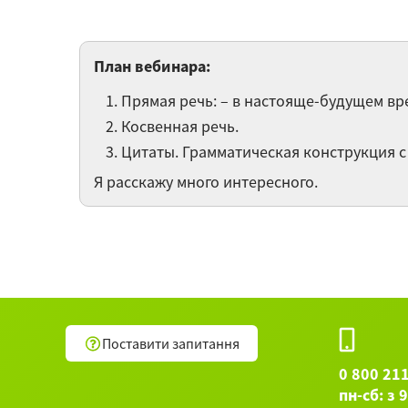
План вебинара:
Прямая речь: – в настояще-будущем в
Косвенная речь.
Цитаты. Грамматическая конструкция 
Я расскажу много интересного.
Поставити запитання
0 800 21
пн-сб: з 