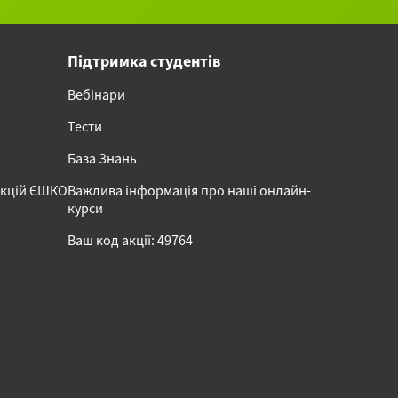
Підтримка студентів
Вебінари
Тести
База Знань
акцій ЄШКО
Важлива інформація про наші онлайн-
курси
Ваш код акції: 49764