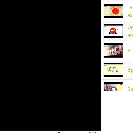
Гл
яз
Ос
яп
У 
Вр
Эк
Но
Кт