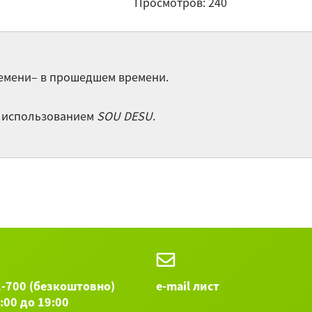
Просмотров: 240
Ка
Чт
ремени– в прошедшем времени.
Яп
с использованием
SOU DESU
.
Остальные
1-700 (безкоштовно)
e-mail лист
9:00 до 19:00