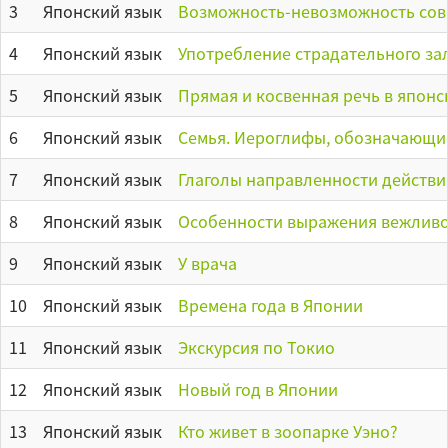
3
Японский язык
Возможность-невозможность сов
4
Японский язык
Употребление страдательного зал
5
Японский язык
Прямая и косвенная речь в японс
6
Японский язык
Семья. Иероглифы, обозначающи
7
Японский язык
Глаголы направленности действи
8
Японский язык
Особенности выражения вежливо
9
Японский язык
У врача
10
Японский язык
Времена года в Японии
11
Японский язык
Экскурсия по Токио
12
Японский язык
Новый год в Японии
13
Японский язык
Кто живет в зоопарке Уэно?