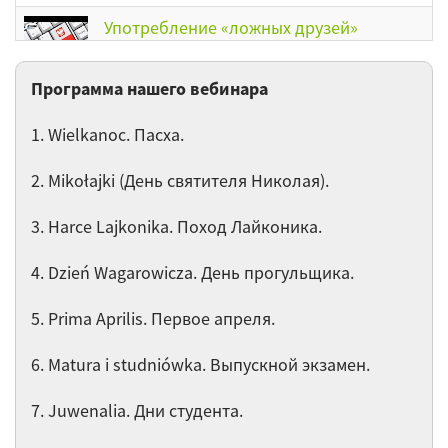
Употребление «ложных друзей»
переводчика в польском языке. Часть ІI
Программа нашего вебинара
Употребление «ложных друзей»
переводчика в польском языке. Часть І
1. Wielkanoc. Пасха.
Cуществительные с нерегулярным
2. Mikołajki (День святителя Николая).
склонением. Часть ІІ
3. Harce Lajkonika. Поход Лайконика.
Существительные с нерегулярным
склонением
4. Dzień Wagarowicza. День прогульщика.
Czas przeszły w języku polskim II
5. Prima Aprilis. Первое апреля.
6. Matura i studniówka. Выпускной экзамен.
Сослагательное наклонение
7. Juwenalia. Дни студента.
Остальные 49 вебинаров категории Польский