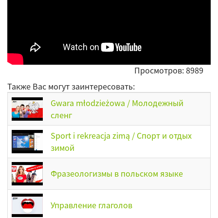
Просмотров: 8989
Также Вас могут заинтересовать:
Gwara młodzieżowa / Молодежный
сленг
Sport i rekreacja zimą / Спорт и отдых
зимой
Фразеологизмы в польском языке
Управление глаголов