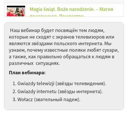
Magia świąt. Boże narodzenie. – Магия
праздников. Рождество.
Liczebnik też się liczy – С числительным
Наш вебинар будет посвящён тем людям,
нужно считаться!
которые не сходят с экранов телевизоров или
являются звёздами польского интернета. Мы
Szczęśliwej podróży! (Счастливого
узнаем, почему известные поляки любят сухари,
путешествия!)
а также, как правильно обращаться к людям в
различных ситуациях.
Карта поляка (Karta Polaka)
План вебинара:
Gwiazdy telewizji (звёзды телевидения).
Tryb warunkowy. Дружба. Условное
Gwiazdy internetu (звёзды интернета).
наклонение.
Wołacz (звательный падеж).
Wynajmowanie mieszkania.
Przeprowadzka (Аренда жилья. Переезд)
Stopniowanie przymiotników / Степени