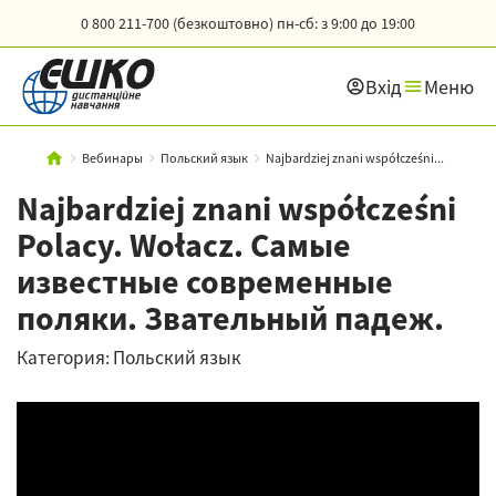
0 800 211-700 (безкоштовно)
пн-сб: з 9:00 до 19:00
Вхід
Меню
Вебинары
Польский язык
Najbardziej znani współcześni...
Najbardziej znani współcześni
Polacy. Wołacz. Самые
известные современные
поляки. Звательный падеж.
Категория: Польский язык