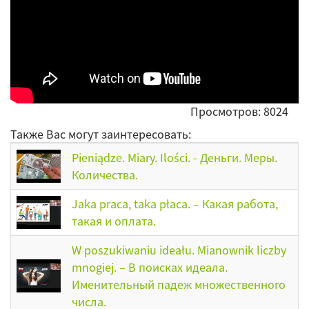
Просмотров: 8024
Также Вас могут заинтересовать:
Pieniądze. Miary. Ilości. - Деньги. Меры.
Количества.
Jaka praca, taka płaca. – Какая работа,
такая и оплата.
W poszukiwaniu ideału. Mianownik liczby
mnogiej. – В поисках идеала.
Именительный падеж множественного
числа.