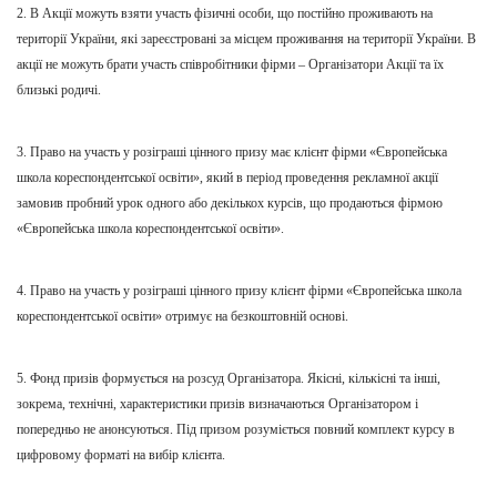
2. В Акції можуть взяти участь фізичні особи, що постійно проживають на
території України, які зареєстровані за місцем проживання на території України. В
акції не можуть брати участь співробітники фірми – Організатори Акції та їх
близькі родичі.
3. Прав
о
на участь у розіграші цінного призу
м
ає клієнт фірми «Європейська
школа кореспондентсько
ї освіти
», який в період проведення рекламної акції
замовив пробний урок одного або декількох курсів, що продаються фірмою
«Європейська школа кореспондентсько
ї освіти
».
4. Право на участь у розіграші цінного призу клієнт фірми «Європейська школа
кореспондентсько
ї освіти
» отримує на безкоштовній основі.
5. Фонд призів формується на розсуд Організатора. Якісні, кількісні та інші,
зокрема,
технічні
,
характеристики призів визначаються Організатором і
попередньо не анонсуються. Під призом розуміється повний комплект курсу в
цифровому форматі на вибір клієнта.