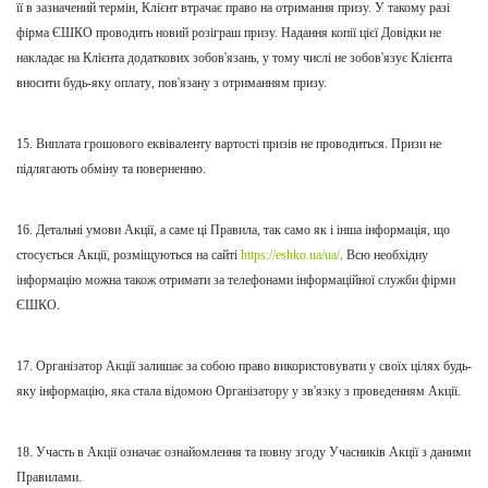
її в зазначений термін, Клієнт втрачає право на отримання призу. У такому разі
фірма ЄШКО проводить новий розіграш призу. Надання копії цієї
Д
овідки не
накладає на Клієнта додаткових зобов'язань, у тому числі не зобов'язує
К
лієнта
вносити будь-як
у
оплат
у
, пов'язан
у
з отриманням призу.
15. Виплата грошового еквіваленту вартості призів не проводиться. Призи не
підлягають обміну та поверненню.
16. Детальні умови Акції, а саме ці Правила, так само як і інша інформація, що
стосується Акції, розміщуються на сайті
https://eshko.ua/ua/
. В
сю необхідну
інформацію можна також отримати за телефонами інформаційної служби фірми
ЄШКО.
17. Організатор Акції залишає за собою право використовувати у своїх цілях будь-
яку інформацію, яка стала відомою Організатору у зв'язку з проведенням Акції.
18. Участь в Акції означає ознайомлення та повну згоду Учасників Акції з даними
Правилами.