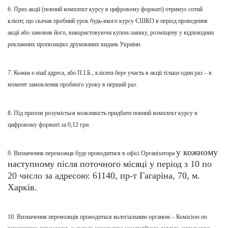
6. Приз акції (
повний комплект курсу в цифровому форматі
) отримує сотий
клієнт,
що с
качав пробний урок будь-якого курсу ЄШКО в період проведення
акції або замовив його, використовуючи купон-заявку, розміщену
у
відповідних
рекламних пропозиціях друкованих видань України.
7. Кожн
а
e-mail адрес
а,
або П
.
І
.
Б
.,
клієнта бере участь в акції тільки один раз – в
момент замовлення пробного уроку в перший раз.
8. Під призом розуміється можливість придбати
повний комплект курсу в
цифровому форматі
за 0,12 грн.
у кожному
9. Визначення переможця буде проводитися в офісі Організатора
наступному після поточного місяці
у період з
10 по
20 число
за адресою: 61140, пр-т Гагаріна, 70,
м
.
Харків.
10. Визначення переможців проводиться колегіальним органом – Комісією по