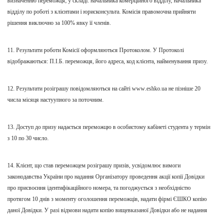
визначенню переможця, у складі: начальника комерційного відділу, начальника
відділу по роботі з клієнтами і юрисконсульта. Комісія правомочна
прийняти
рішення виключно за 100% явку її членів.
11. Результати роботи Комісії оформляються Протоколом. У
П
ротоколі
відобража
ю
ться:
П
.
І
.
Б
. переможця, його адреса, код клієнта, найменування призу.
12. Результати розіграшу повідомляються на сайті
www
.eshko.ua не пізніше 20
числа місяця настуупного за поточним.
13. Доступ до призу надається переможцю в особистому кабінеті студента
у термін
з
10 по 30 число.
14. Клієнт, що став переможцем розіграшу призів, усвідомлює вимоги
законодавства України про надання
О
рганізатору проведення акції копії Довідки
про присвоєння ідентифікаційного номера, та погоджується з необхідністю
протягом 10 днів з моменту оголошення переможців, надати фірмі ЄШКО копію
даної Довідки. У разі відмови надати копію вищевказаної Довідки або не надання