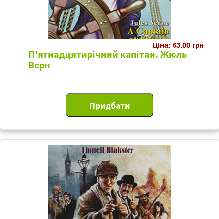
Ціна: 63.00 грн
П'ятнадцятирічний капітан. Жюль
Верн