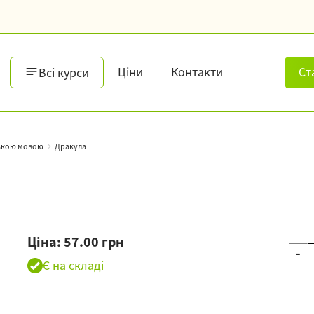
Ціни
Контакти
Ст
Всі курси
ською мовою
Дракула
Ціна: 57.00 грн
-
Є на складі