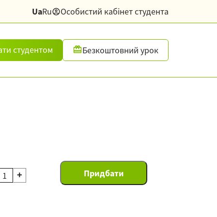
Ua
Ru
Особистий кабінет студента
ати студентом
Безкоштовний урок
+