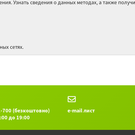
ения. Узнать сведения о данных методах, а также полу
Гр
яз
Им
льных сетях.
Ра
Остальные 
1-700 (безкоштовно)
e-mail лист
9:00 до 19:00