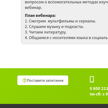
вопросом о вспомогательных методах изуч
вебинар.
План вебинара:
1. Смотрим мультфильмы и сериалы.
2. Слушаем музыку и подкасты.
3. Читаем литературу.
4. Общаемся с носителями языка в социа
Поставити запитання
0 800 21
пн-сб: з 