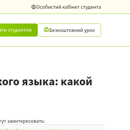
Особистий кабінет студента
ати студентом
Безкоштовний урок
ого языка: какой
гут заинтересовать: