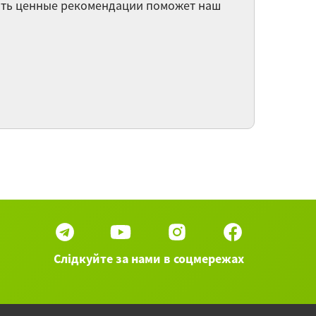
чить ценные рекомендации поможет наш
амматические конструкции в китайском
ыке
я числительное в китайском языке
зговор по телефону
30 вебинаров категории Китайский язык ►
Слідкуйте за нами в соцмережах