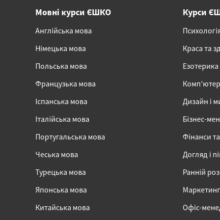
Мовні курси ЄШКО
Курси Є
Англійська мова
Психологі
Німецька мова
Краса та з
Польська мова
Езотерика
Французька мова
Комп’ютер
Іспанська мова
Дизайн і м
Італійська мова
Бізнес-ме
Португальська мова
Фінанси та
Чеська мова
Догляд і п
Турецька мова
Ранній ро
Японська мова
Маркетинг,
Китайська мова
Офіс-мен