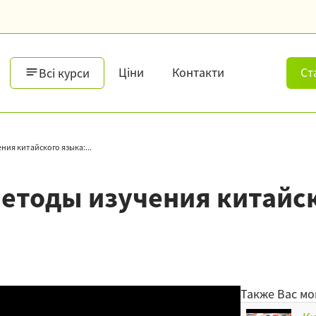
Ціни
Контакти
Ст
Всі курси
ия китайского языка:...
етоды изучения китайск
Также Вас мо