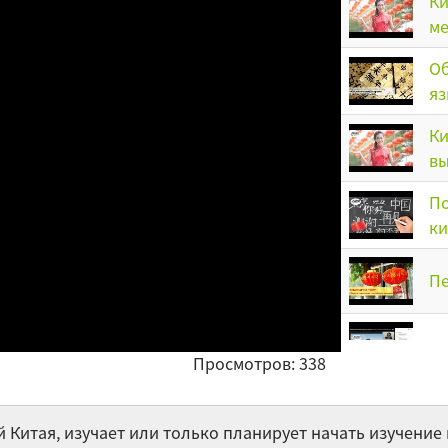
Ки
ме
Об
яз
Ки
вы
По
ки
Пе
Пу
Просмотров: 338
Ча
й Китая, изучает или только планирует начать изучение 