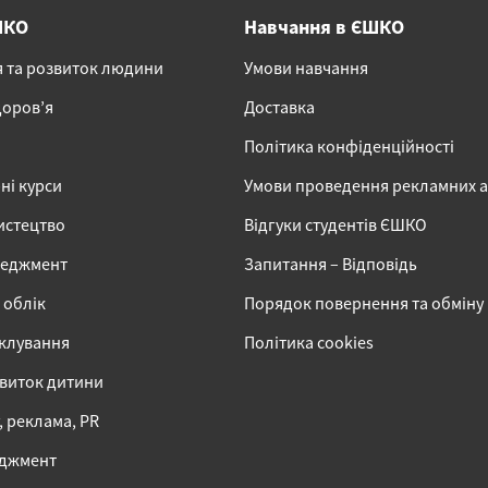
ШКО
Навчання в ЄШКО
я та розвиток людини
Умови навчання
доров’я
Доставка
Політика конфіденційності
ні курси
Умови проведення рекламних 
истецтво
Відгуки студентів ЄШКО
неджмент
Запитання – Відповідь
 облік
Порядок повернення та обміну
іклування
Політика cookies
звиток дитини
 реклама, PR
еджмент