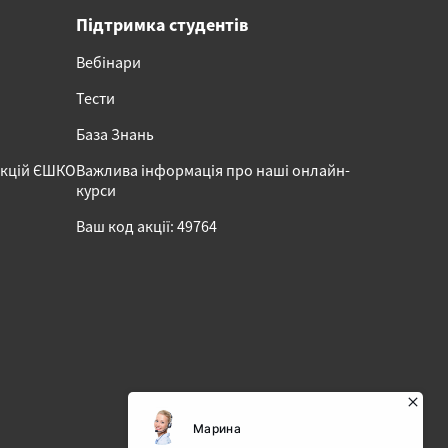
Підтримка студентів
Вебінари
Тести
База Знань
акцій ЄШКО
Важлива інформація про наші онлайн-
курси
Ваш код акції: 49764