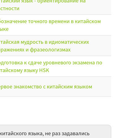
тайский язык - ориентирование на
стности
означение точного времени в китайском
ыке
тайская мудрость в идиоматических
ражениях и фразеологизмах
дготовка к сдаче уровневого экзамена по
тайскому языку HSK
рвое знакомство с китайским языком
тешествие по Китаю
стица "了" (le) в китайском языке
китайского языка, не раз задавались