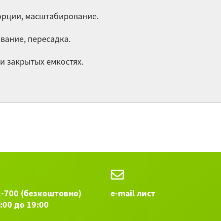
пи
орции, масштабирование.
Вы
де
вание, пересадка.
Ис
 и закрытых емкостях.
пр
мо
Ве
б
Но
Ис
фл
со
п
1-700 (безкоштовно)
e-mail лист
Остальные 
9:00 до 19:00