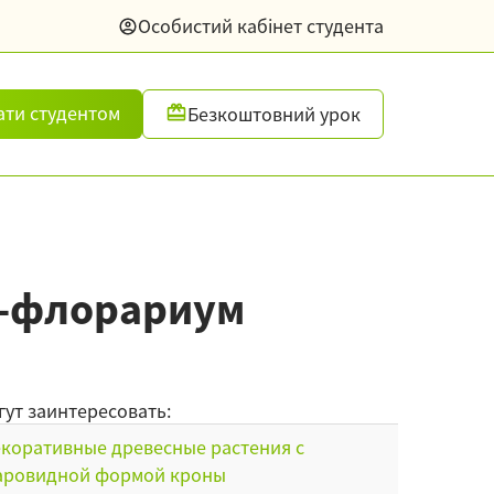
Особистий кабінет студента
ати студентом
Безкоштовний урок
а-флорариум
гут заинтересовать:
коративные древесные растения с
аровидной формой кроны