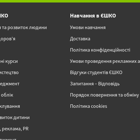
ШКО
Навчання в ЄШКО
я та розвиток людини
Умови навчання
доров’я
Доставка
Політика конфіденційності
ні курси
Умови проведення рекламних 
истецтво
Відгуки студентів ЄШКО
неджмент
Запитання – Відповідь
 облік
Порядок повернення та обміну
іклування
Політика cookies
звиток дитини
 реклама, PR
еджмент