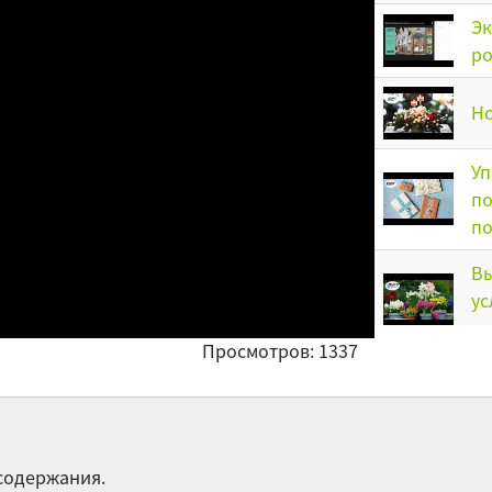
Эк
ро
Но
Уп
по
п
Вы
ус
ни
Просмотров: 1337
Ис
со
фл
Ви
 содержания.