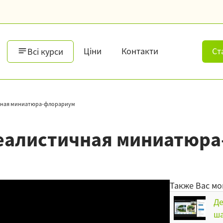
Ціни
Контакти
Ст
Всі курси
чная миниатюра-флорариум
Реалистичная миниатюр
Также Вас мо
Де
ш