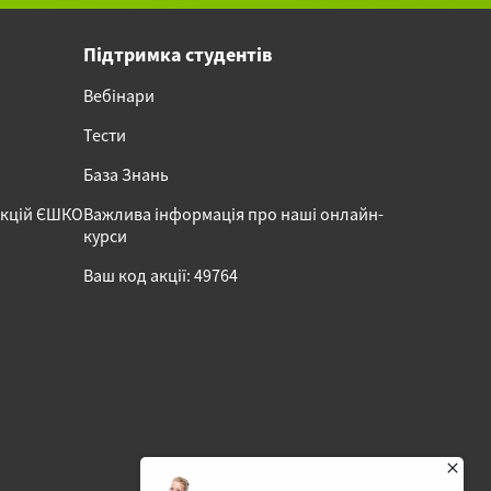
Підтримка студентів
Вебінари
Тести
База Знань
акцій ЄШКО
Важлива інформація про наші онлайн-
курси
Ваш код акції: 49764