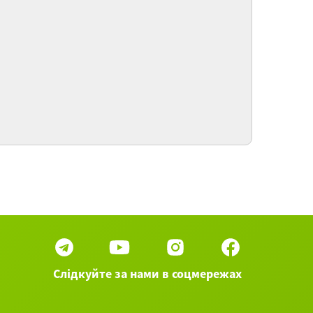
тательных элементов у растений
ращивание домашней рассады овощных и
коративных культур на подоконнике.
пользование биологических и химических
епаратов для получения качественных
лодых растений
ртикальное озеленение частных домов и
алконов
вогодние и рождественские венки.
пользование классических и неординарных
ористических идей в оформлении
временных интерьеров к новогодним
раздникам
Слідкуйте за нами в соцмережах
67 вебинаров категории Дизайн и искусство
►