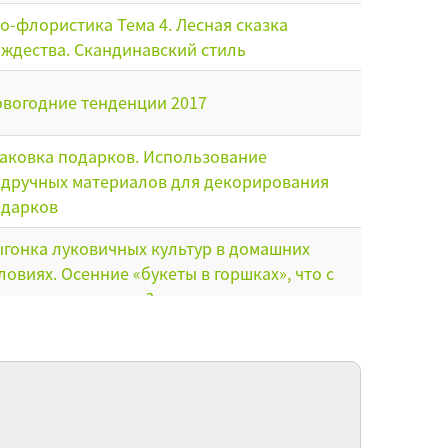
о-флористика Тема 4. Лесная сказка
ждества. Скандинавский стиль
вогодние тенденции 2017
аковка подарков. Использование
дручных материалов для декорирования
одарков
гонка луковичных культур в домашних
ловиях. Осенние «букеты в горшках», что с
ми можно сделать?
пользование декупажной техники для
здания элементов декора и декорирования
ористических аксессуаров
зуальные признаки недостатка и избытка