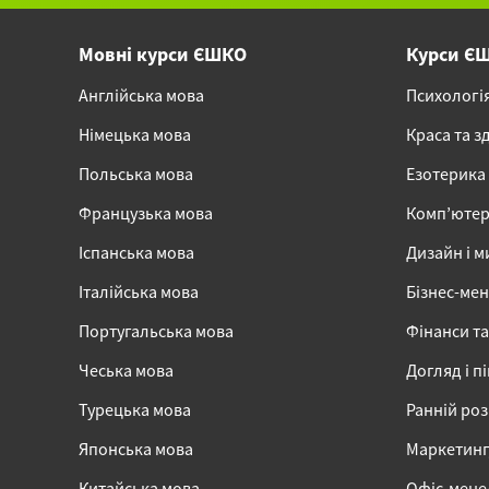
Мовні курси ЄШКО
Курси Є
Англійська мова
Психологі
Німецька мова
Краса та з
Польська мова
Езотерика
Французька мова
Комп’ютер
Іспанська мова
Дизайн і м
Італійська мова
Бізнес-ме
Португальська мова
Фінанси та
Чеська мова
Догляд і п
Турецька мова
Ранній ро
Японська мова
Маркетинг,
Китайська мова
Офіс-мен