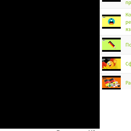
пр
Ко
ре
яз
По
Сф
Ра
По
ср
с
«У