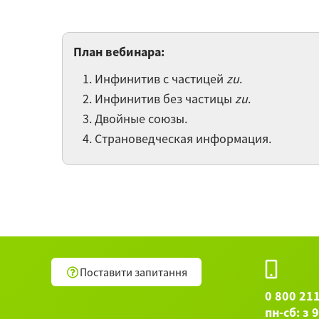
План вебинара:
Инфинитив с частицей
zu
.
Инфинитив без частицы
zu
.
Двойные союзы.
Страноведческая информация.
Поставити запитання
0 800 21
пн-сб: з 