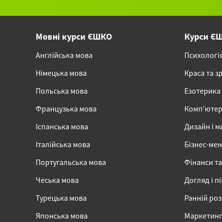
Мовні курси ЄШКО
Курси Є
Англійська мова
Психологі
Німецька мова
Краса та з
Польська мова
Езотерика
Французька мова
Комп’ютер
Іспанська мова
Дизайн і м
Італійська мова
Бізнес-ме
Португальська мова
Фінанси та
Чеська мова
Догляд і п
Турецька мова
Ранній ро
Японська мова
Маркетинг,