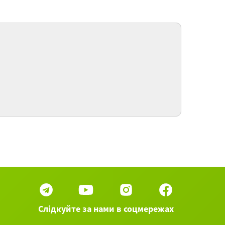
доровье» + Грамматика
eizeit / Свободное время. Досуг
 городе» + Грамматика
 50 вебинаров категории Немецкий язык ►
Слідкуйте за нами в соцмережах