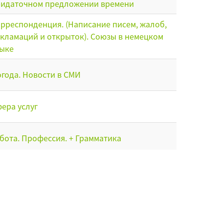
идаточном предложении времени
рреспонденция. (Написание писем, жалоб,
кламаций и открыток). Cоюзы в немецком
ыке
года. Новости в СМИ
ера услуг
бота. Профессия. + Грамматика
рядковые числительные. Степени
авнения прилагательных. Сравнительные
оюзы
 врача» + Грамматика