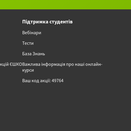
Підтримка студентів
Вебінари
Тести
База Знань
акцій ЄШКО
Важлива інформація про наші онлайн-
курси
Ваш код акції: 49764