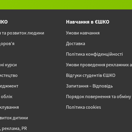
ШКО
Навчання в ЄШКО
я та розвиток людини
Умови навчання
доров’я
Доставка
Політика конфіденційності
ні курси
Умови проведення рекламних 
истецтво
Відгуки студентів ЄШКО
неджмент
Запитання – Відповідь
 облік
Порядок повернення та обміну
іклування
Політика cookies
звиток дитини
 реклама, PR