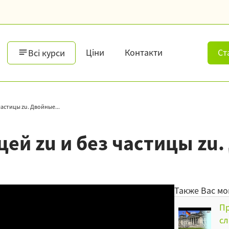
Ціни
Контакти
Ст
Всі курси
астицы zu. Двойные...
ей zu и без частицы zu
Также Вас мо
Пр
сл