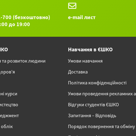
1-700 (безкоштовно)
e-mail лист
9:00 до 19:00
ШКО
Навчання в ЄШКО
я та розвиток людини
Умови навчання
доров’я
Доставка
Політика конфіденційності
ні курси
Умови проведення рекламних 
истецтво
Відгуки студентів ЄШКО
неджмент
Запитання – Відповідь
 облік
Порядок повернення та обміну