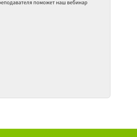
преподавателя поможет наш вебинар
стица "了" (le) в китайском языке
амматические конструкции в китайском
ыке
я числительное в китайском языке
30 вебинаров категории Китайский язык ►