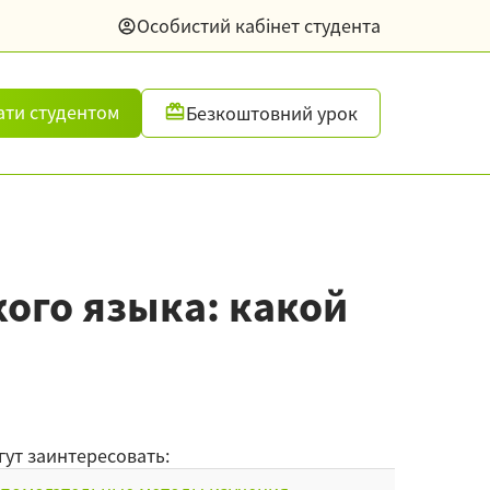
Особистий кабінет студента
ати студентом
Безкоштовний урок
ого языка: какой
гут заинтересовать: