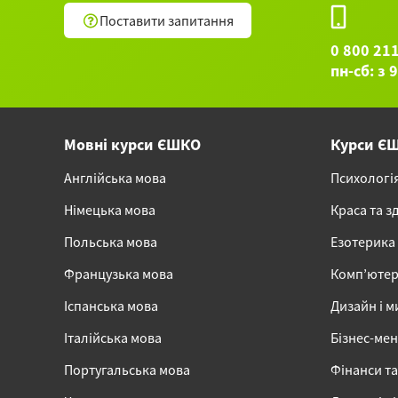
Поставити запитання
0 800 21
пн-сб: з 
Мовні курси ЄШКО
Курси Є
Англійська мова
Психологі
Німецька мова
Краса та з
Польська мова
Езотерика
Французька мова
Комп’ютер
Іспанська мова
Дизайн і м
Італійська мова
Бізнес-ме
Португальська мова
Фінанси та