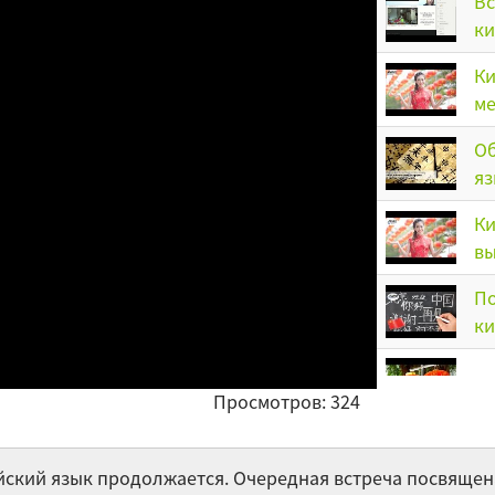
Вс
ки
Ки
ме
Об
яз
Ки
вы
По
ки
Пе
Просмотров: 324
Пу
тайский язык продолжается. Очередная встреча посвящ