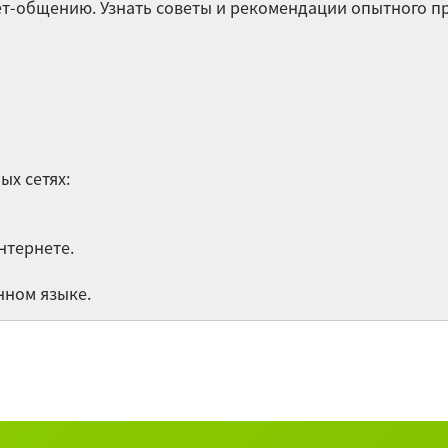
нет-общению. Узнать советы и рекомендации опытного 
Ча
Гр
яз
Им
ых сетях:
Остальные 
нтернете.
нном языке.