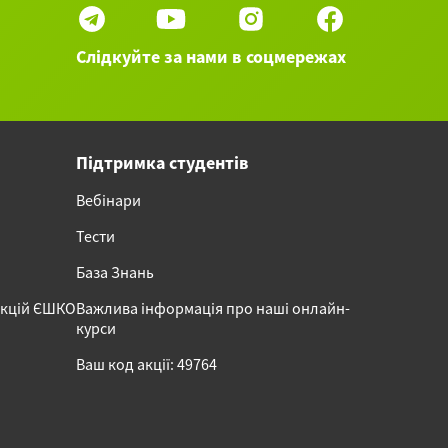
Слідкуйте за нами в соцмережах
Підтримка студентів
Вебінари
Тести
База Знань
акцій ЄШКО
Важлива інформація про наші онлайн-
курси
Ваш код акції: 49764