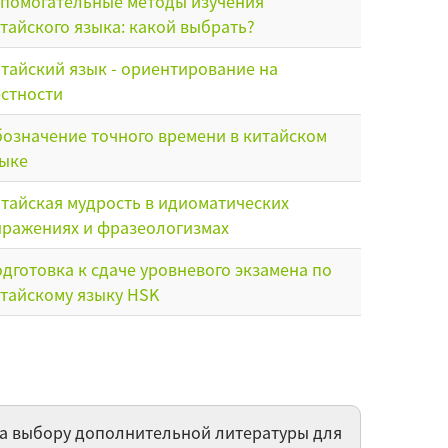
помогательные методы изучения
тайского языка: какой выбрать?
тайский язык - ориентирование на
стности
означение точного времени в китайском
ыке
тайская мудрость в идиоматических
ражениях и фразеологизмах
дготовка к сдаче уровневого экзамена по
тайскому языку HSK
рвое знакомство с китайским языком
тешествие по Китаю
ена выбору дополнительной литературы для