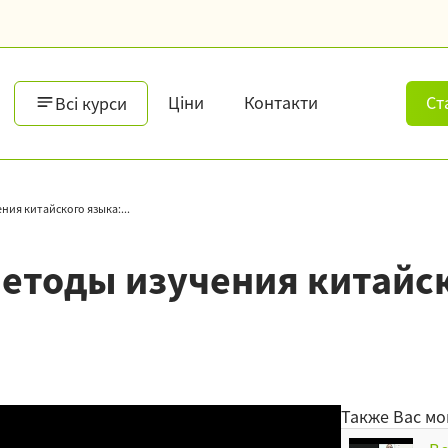
Ціни
Контакти
Ст
Всі курси
ия китайского языка:...
етоды изучения китайск
Также Вас мо