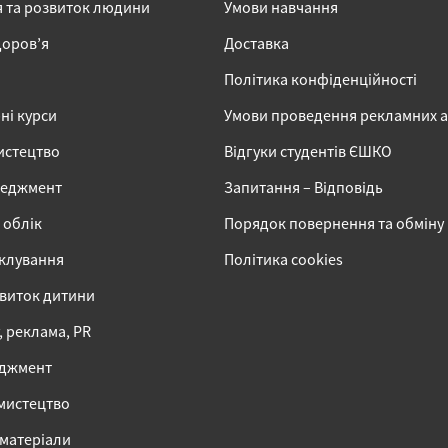
я та розвиток людини
Умови навчання
доров’я
Доставка
Політика конфіденційності
ні курси
Умови проведення рекламних 
истецтво
Відгуки студентів ЄШКО
неджмент
Запитання – Відповідь
 облік
Порядок повернення та обміну
іклування
Політика cookies
звиток дитини
 реклама, PR
еджмент
 мистецтво
 матеріали