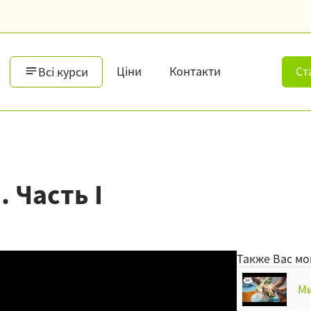
Ціни
Контакти
Ст
Всі курси
 Часть I
Также Вас мо
Ми