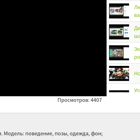
Лю
ва
Де
ш
Эк
ро
Но
Уп
по
Просмотров: 4407
п
Эк
ф
 Модель: поведение, позы, одежда, фон;
Вы