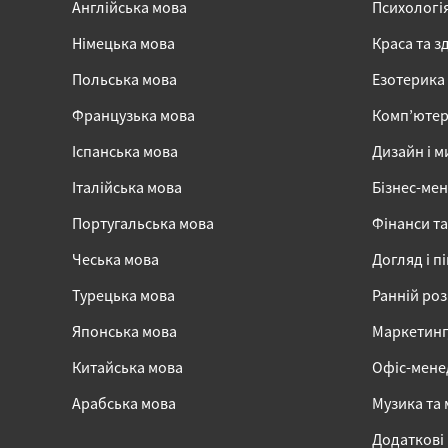
Англійська мова
Психологі
Німецька мова
Краса та з
Польська мова
Езотерика
Французька мова
Комп’ютер
Іспанська мова
Дизайн і м
Італійська мова
Бізнес-ме
Португальська мова
Фінанси та
Чеська мова
Догляд і п
Турецька мова
Ранній ро
Японська мова
Маркетинг,
Китайська мова
Офіс-мен
Арабська мова
Музика та
Додаткові