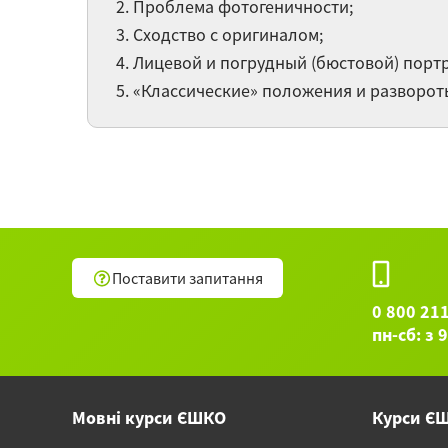
Проблема фотогеничности;
Сходство с оригиналом;
Лицевой и погрудный (бюстовой) портр
«Классические» положения и разворот
Поставити запитання
0 800 21
пн-сб: з 
Мовні курси ЄШКО
Курси Є