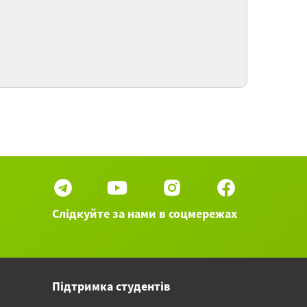
ловиях. Осенние «букеты в горшках», что с
ми можно сделать?
о-флористика. Осенние традиции, букеты и
одарки
о-флористика. Летние букеты и декор. Тема
67 вебинаров категории Дизайн и искусство
►
Слідкуйте за нами в соцмережах
Підтримка студентів