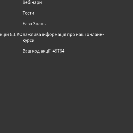
Вебінари
Тести
База Знань
акцій ЄШКО
Важлива інформація про наші онлайн-
курси
Ваш код акції: 49764