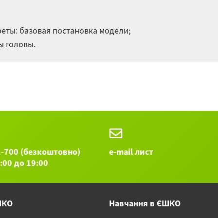
ус
ни
еты: базовая постановка модели;
ы головы.
Эк
п
Эк
2
Остальные 
1-700 (безкоштовно)
e-mail лист
9:00 до 19:00
ШКО
Навчання в ЄШКО