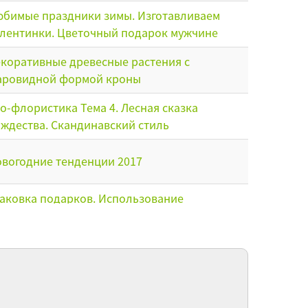
бимые праздники зимы. Изготавливаем
лентинки. Цветочный подарок мужчине
коративные древесные растения с
аровидной формой кроны
о-флористика Тема 4. Лесная сказка
ждества. Скандинавский стиль
вогодние тенденции 2017
аковка подарков. Использование
дручных материалов для декорирования
одарков
о-флористика. Реалистичная миниатюра-
лорариум
гонка луковичных культур в домашних