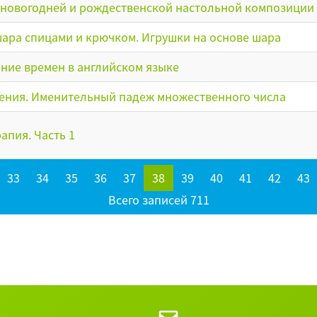
 новогодней и рождественской настольной композиции
ара спицами и крючком. Игрушки на основе шара
ние времен в английском языке
ения. Именительный падеж множественного числа
апия. Часть 1
33
34
35
36
37
38
39
40
41
42
43
Всего записей 711