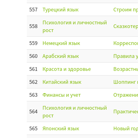
557
Турецкий язык
Строим п
Психология и личностный
558
Сказкотер
рост
559
Немецкий язык
Корреспон
560
Арабский язык
Правила 
561
Красота и здоровье
Возрастны
562
Китайский язык
Шоппинг 
563
Финансы и учет
Отражение
Психология и личностный
564
Практичес
рост
565
Японский язык
Новый год