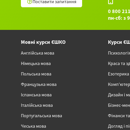
Поставити запитання
0 800 21
пн-сб: з 
Мовні курси ЄШКО
Курси Є
Англійська мова
Психологі
Німецька мова
Краса та з
Польська мова
Езотерика
Французька мова
Комп’ютер
Іспанська мова
Дизайн і м
Італійська мова
Бізнес-ме
Португальська мова
Фінанси та
Чеська мова
Догляд і п