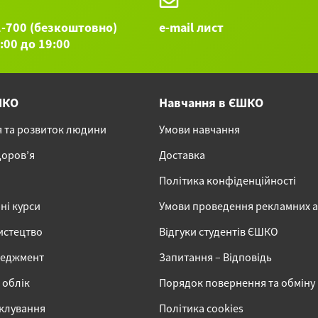
1-700 (безкоштовно)
e-mail лист
9:00 до 19:00
ШКО
Навчання в ЄШКО
я та розвиток людини
Умови навчання
доров’я
Доставка
Політика конфіденційності
ні курси
Умови проведення рекламних 
истецтво
Відгуки студентів ЄШКО
неджмент
Запитання – Відповідь
 облік
Порядок повернення та обміну
іклування
Політика cookies