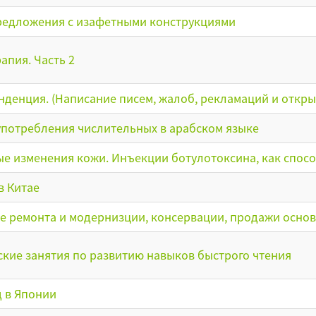
редложения с изафетными конструкциями
апия. Часть 2
денция. (Написание писем, жалоб, рекламаций и открыт
употребления числительных в арабском языке
е изменения кожи. Инъекции ботулотоксина, как способ
в Китае
 ремонта и модернизции, консервации, продажи основн
кие занятия по развитию навыков быстрого чтения
 в Японии