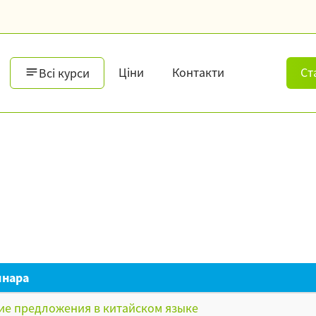
Ціни
Контакти
Ст
Всі курси
инара
ие предложения в китайском языке