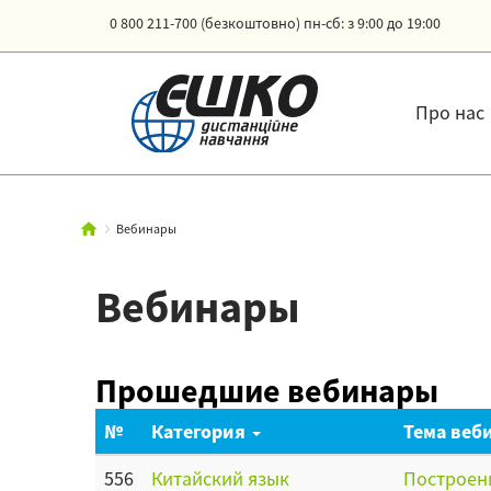
0 800 211-700 (безкоштовно)
пн-сб: з 9:00 до 19:00
Про нас
Вебинары
Вебинары
Прошедшие вебинары
№
Категория
Тема веб
556
Китайский язык
Построен