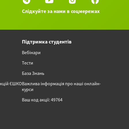
Слідкуйте за нами в соцмережах
Підтримка студентів
Вебінари
Тести
База Знань
акцій ЄШКО
Важлива інформація про наші онлайн-
курси
Ваш код акції: 49764