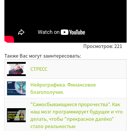
Просмотров: 221
Также Вас могут заинтересовать:
СТРЕСС
Нейрографика. Финансовое
благополучие.
"Самосбывающиеся пророчества". Как
наш мозг программирует будущее и что
делать, чтобы "прекрасное далёко"
стало реальностью