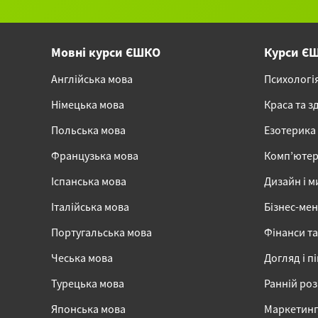
Мовні курси ЄШКО
Курси Є
Англійська мова
Психологі
Німецька мова
Краса та з
Польська мова
Езотерика
Французька мова
Комп’ютер
Іспанська мова
Дизайн і м
Італійська мова
Бізнес-ме
Португальська мова
Фінанси та
Чеська мова
Догляд і п
Турецька мова
Ранній ро
Японська мова
Маркетинг,