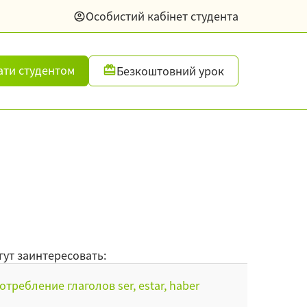
Особистий кабінет студента
ати студентом
Безкоштовний урок
гут заинтересовать:
отребление глаголов ser, estar, haber