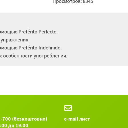
Просмотров: 8345
Ус
"е
Не
ощью Pretérito Perfecto.
с
 упражнения.
ощью Pretérito Indefinido.
Остальные 
ido: особенности употребления.
1-700 (безкоштовно)
e-mail лист
9:00 до 19:00