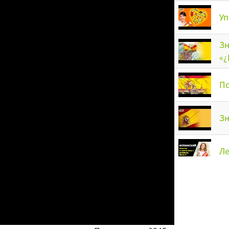
Уп
Зн
«¿
По
Зн
Ле
Ле
Ку
Об