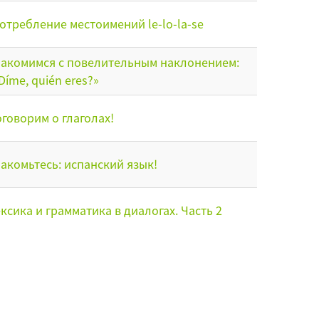
отребление местоимений le-lo-la-se
акомимся с повелительным наклонением:
Díme, quién eres?»
говорим о глаголах!
акомьтесь: испанский язык!
ксика и грамматика в диалогах. Часть 2
ксика и грамматика в диалогах часть 1.
хня и климат Испании
ращение: вопрос и ответы