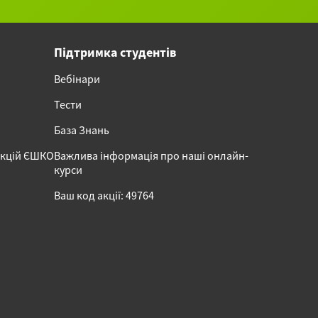
Підтримка студентів
Вебінари
Тести
База Знань
акцій ЄШКО
Важлива інформація про наші онлайн-
курси
Ваш код акції: 49764