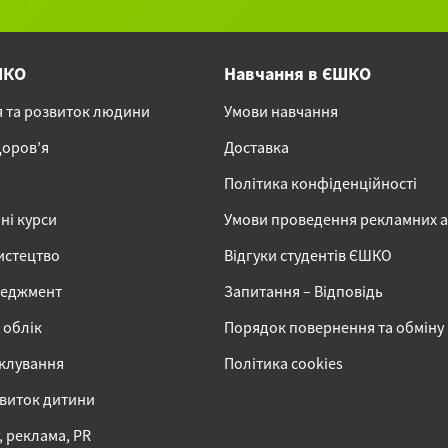
ШКО
Навчання в ЄШКО
я та розвиток людини
Умови навчання
доров’я
Доставка
Політика конфіденційності
ні курси
Умови проведення рекламних 
истецтво
Відгуки студентів ЄШКО
неджмент
Запитання – Відповідь
 облік
Порядок повернення та обміну
іклування
Політика cookies
звиток дитини
 реклама, PR