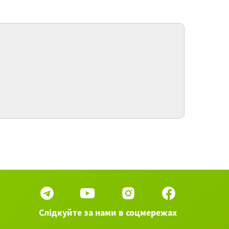
ловное предложение: чем отличается
сли…" от "если бы…"
правильные глаголы: как запомнить формы
пряжения
24 вебинаров категории Испанский язык ►
Слідкуйте за нами в соцмережах