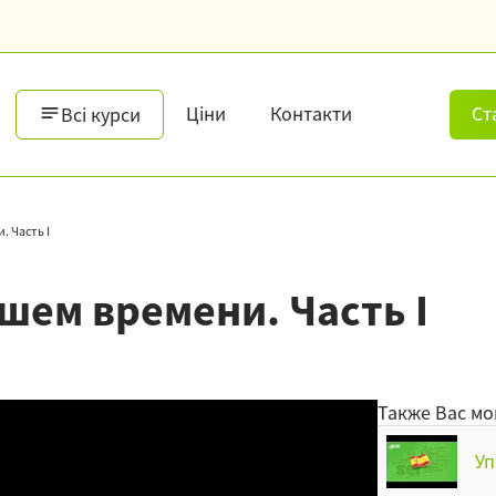
Ціни
Контакти
Ст
Всі курси
 Часть I
шем времени. Часть I
Также Вас мо
Уп