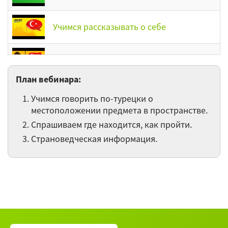
Учимся рассказывать о себе
Падежи в турецком языке. Часть 2
План вебинара:
Падежи в турецком языке
Учимся говорить по-турецки о
местоположении предмета в пространстве.
Учимся приветствовать друг друга по-
Спрашиваем где находится, как пройти.
турецки
Страноведческая информация.
Управление глаголов в турецком языке
Прошедшее время (именные
сказуемые). Описываем свою внешность
Деепричастные конструкции на -ıp/-