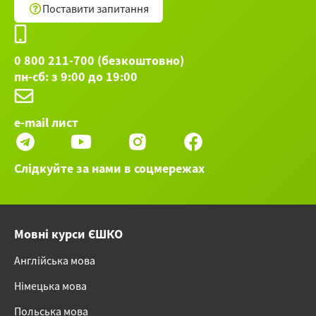
madan/-arak. Спорт и здоровье
Поставити запитання
Остальные 24 вебинаров категории Турецкий
язык ►
0 800 211-700 (безкоштовно)
пн-сб: з 9:00 до 19:00
e-mail лист
Слідкуйте за нами в соцмережах
Мовні курси ЄШКО
Англійська мова
Німецька мова
Польська мова