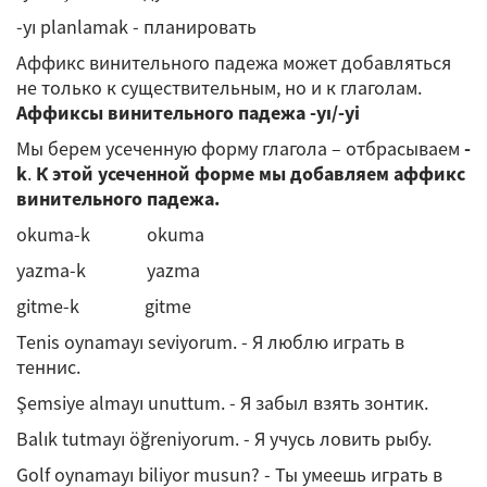
-yı planlamak - планировать
Аффикс винительного падежа может добавляться
не только к существительным, но и к глаголам.
Аффиксы винительного падежа -yı/-yi
Мы берем усеченную форму глагола – отбрасываем
-
k
.
К этой усеченной форме мы добавляем аффикс
винительного падежа.
okuma-k okuma
yazma-k yazma
gitme-k gitme
Tenis oynamayı seviyorum. - Я люблю играть в
теннис.
Şemsiye almayı unuttum. - Я забыл взять зонтик.
Balık tutmayı öğreniyorum. - Я учусь ловить рыбу.
Golf oynamayı biliyor musun? - Ты умеешь играть в