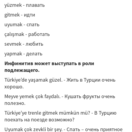
yüzmek - плавать
gitmek - идти
uyumak - спать
çalışmak - работать
sevmek - любить
yapmak - делать
Инфинитив может выступать в роли
подлежащего.
Türkiye’de yaşamak güzel. - Жить в Турции очень
хорошо.
Meyve yemek çok faydalı. - Кушать фрукты очень
полезно.
Türkiye’ye trenle gitmek mümkün mü? - В Турцию
поехать на поезде возможно?
Uyumak çok zevkli bir şey. - Спать – очень приятное