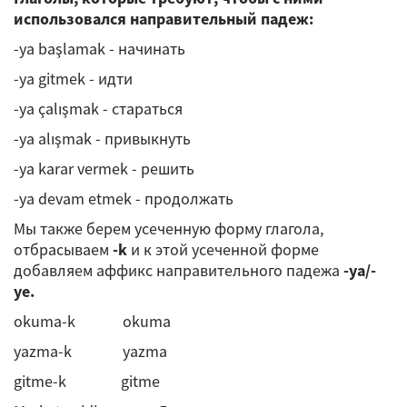
использовался направительный падеж:
-ya başlamak - начинать
-ya gitmek - идти
-ya çalışmak - стараться
-ya alışmak - привыкнуть
-ya karar vermek - решить
-ya devam etmek - продолжать
Мы также берем усеченную форму глагола,
отбрасываем
-k
и к этой усеченной форме
добавляем аффикс направительного падежа
-ya/-
ye.
okuma-k okuma
yazma-k yazma
gitme-k gitme