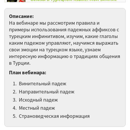
каникулы
Описание:
Указательные местоимения в турецком
На вебинаре мы рассмотрим правила и
языке. Мой дом.
примеры использования падежных аффиксов с
турецким инфинитивом, изучим, какие глаголы
Прямая речь в турецком предложении
каким падежом управляют, научимся выражать
свои эмоции на турецком языке, узнаем
интересную информацию о традициях общения
Выражение субъективной модальности
в Турции.
с помощью аффикса -mış
План вебинара:
Прошедшее субъективное время на -
Винительный падеж
mış. Belirsiz Geçmiş Zaman
Направительный падеж
Числительные в турецком языке.
Исходный падеж
Единственное и множественное число.
Местный падеж
Остальные 24 вебинаров категории Турецкий
Страноведческая информация
язык ►