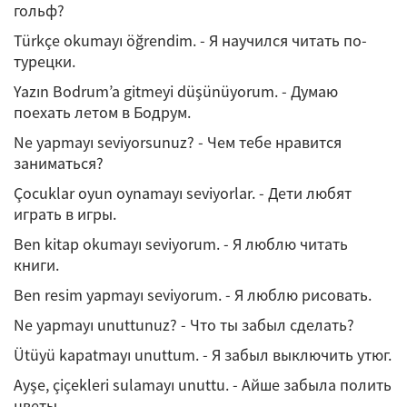
гольф?
Türkçe okumayı öğrendim. - Я научился читать по-
турецки.
Yazın Bodrum’a gitmeyi düşünüyorum. - Думаю
поехать летом в Бодрум.
Ne yapmayı seviyorsunuz? - Чем тебе нравится
заниматься?
Çocuklar oyun oynamayı seviyorlar. - Дети любят
играть в игры.
Ben kitap okumayı seviyorum. - Я люблю читать
книги.
Ben resim yapmayı seviyorum. - Я люблю рисовать.
Ne yapmayı unuttunuz? - Что ты забыл сделать?
Ütüyü kapatmayı unuttum. - Я забыл выключить утюг.
Ayşe, çiçekleri sulamayı unuttu. - Айше забыла полить
цветы.