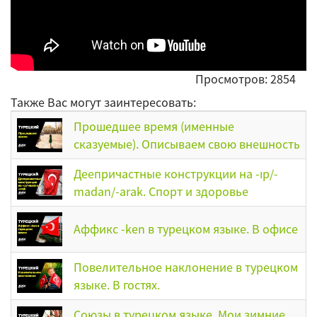
Просмотров: 2854
Также Вас могут заинтересовать:
Прошедшее время (именные
сказуемые). Описываем свою внешность
Деепричастные конструкции на -ıp/-
madan/-arak. Спорт и здоровье
Аффикс -ken в турецком языке. В офисе
Повелительное наклонение в турецком
языке. В гостях.
Союзы в турецком языке. Мои зимние