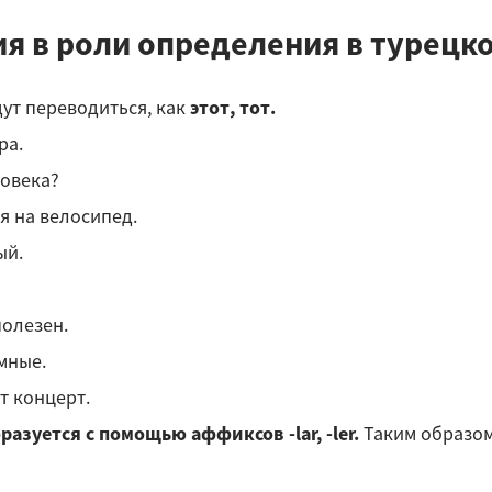
я в роли определения в турецко
дут переводиться, как
этот, тот.
ра.
ловека?
ся на велосипед.
ый.
 полезен.
умные.
т концерт.
азуется с помощью аффиксов -lar, -lеr.
Таким образом