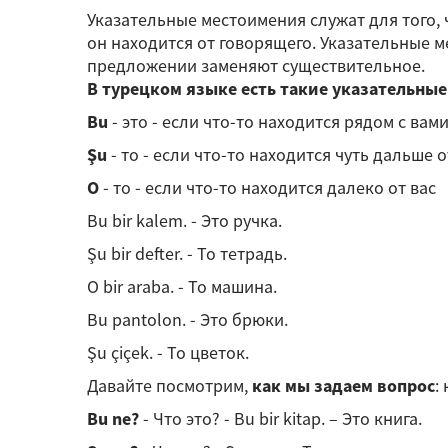
Указательные местоимения служат для того, 
он находится от говорящего. Указательные 
предложении заменяют существительное.
В турецком языке есть такие указательны
Bu
- это - если что-то находится рядом с вам
Şu
- то - если что-то находится чуть дальше о
O
- то - если что-то находится далеко от вас
Bu bir kalem. - Это ручка.
Şu bir defter. - То тетрадь.
O bir araba. - То машина.
Bu pantolon. - Это брюки.
Şu çiçek. - То цветок.
Давайте посмотрим,
как мы задаем вопрос
:
Bu ne?
- Что это? - Bu bir kitap. – Это книга.