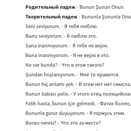
Родительный падеж
- Bunun Şunun Onun
Творительный падеж
- Bununla Şununla Onu
Seni seviyorum. - Я тебя люблю.
Bunu seviyorum. - Я люблю это.
Sana inanmıyorum. - Я тебе не верю.
Buna inanmıyorum. - Я не верю в это.
Ne var bunda? - Что в этом такого?
Şundan hoşlanıyorum. - Мне то нравится.
Bunun hiç anlamı yok. - В этом нет нет смысла
Bunun babası polis. - У этого отец полицейски
Fatih hasta, bunun için gelmedi. - Фатих боле
Bununla gurur duyuyorum. - Я горжусь этим.
Burası neresi? - Что это за место?