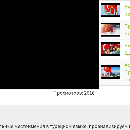
Вы
по
Пр
Be
Чи
Ед
Ас
Пр
ра
Просмотров: 2616
У 
По
льные местоимения в турецком языке, проанализируем 