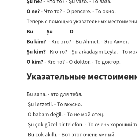
Şu ne?
- Что то? - Şu vazo. - То ваза.
O ne?
- Что то? - O pencere. - То окно.
Теперь с помощью указательных местоимений
Bu Şu O
Bu kim?
- Кто это? - Bu Ahmet. - Это Ахмет.
Şu kim?
- Кто то? - Şu arkadaşım Leyla. - То м
O kim?
- Кто то? - O doktor. - То доктор.
Указательные местоимени
Bu sana. - это для тебя.
Şu lezzetli. - То вкусно.
O babam değil. - То не мой отец.
Şu çok güzel bir telefon. - То очень хороший 
Bu çok akıllı. - Вот этот очень умный.