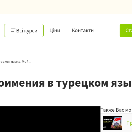
Ціни
Контакти
Ст
Всі курси
ецком языке. Мой...
оимения в турецком язы
Также Вас мо
Пр