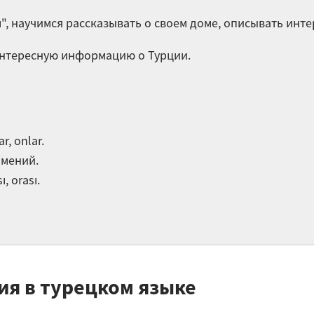
По
", научимся рассказывать о своем доме, описывать инте
Уп
 интересную информацию о Турции.
яз
Вв
Tü
Остальные
, onlar.
мений.
, orası.
я в турецком языке