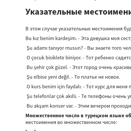
Указательные местоимени
В этом случае указательные местоимения бу
Bu kız benim kardeşim. - Эта девушка моя сест
Şu adamı tanıyor musun? - Вы знаете того че
O çocuk bisiklete biniyor. - Тот ребенко садит
Bu şehir çok güzel. - Этот город очень красив
Şu elbise yeni değil. - То платье не новое.
O kurs benim için faydalı. - Тот курс для меня
Şu telefonlar çok akıllı. - Те телефоны очень 
Bu akşam konser var. - Этим вечером проходи
Множественное число в турецком языке обр
местоимения во множественном числе: