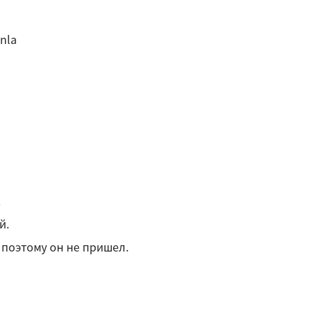
nla
.
й.
н, поэтому он не пришел.