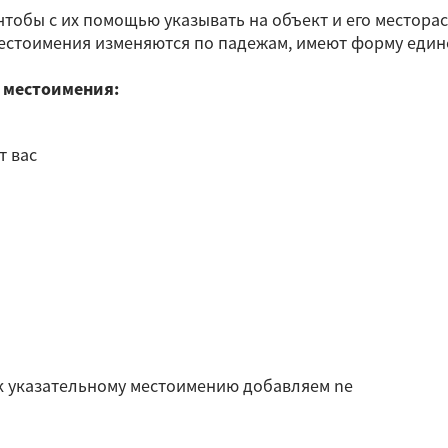
чтобы с их помощью указывать на объект и его местора
местоимения изменяются по падежам, имеют форму един
е местоимения:
и
т вас
 к указательному местоимению добавляем ne