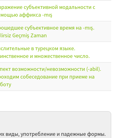
ражение субъективной модальности с
мощью аффикса -mış
ошедшее субъективное время на -mış.
lirsiz Geçmiş Zaman
слительные в турецком языке.
инственное и множественное число.
пект возможности/невозможности (-abil).
оходим собеседование при приеме на
боту
врача - Именное сказуемое в турецком языке
слелог kadar в турецком языке
их виды, употребление и падежные формы.