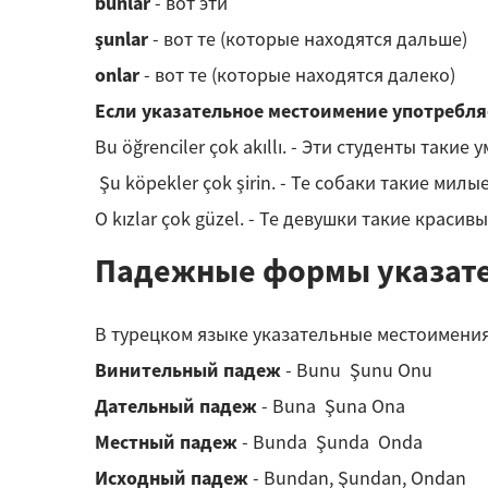
bunlar
- вот эти
şunlar
- вот те (которые находятся дальше)
onlar
- вот те (которые находятся далеко)
Если указательное местоимение употребля
Bu öğrenciler çok akıllı. - Эти студенты такие 
Şu köpekler çok şirin. - Те собаки такие милые
O kızlar çok güzel. - Те девушки такие красивы
Падежные формы указат
В турецком языке указательные местоимени
Винительный падеж
- Bunu Şunu Onu
Дательный падеж
- Buna Şuna Ona
Местный падеж
- Bunda Şunda Onda
Исходный падеж
- Bundan, Şundan, Ondan