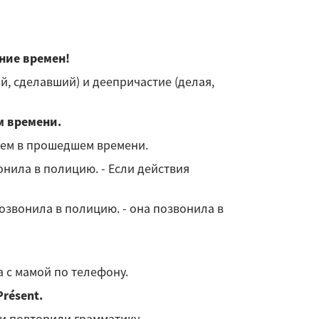
ание времен!
, сделавший) и деепричастие (делая,
м времени.
ием в прошедшем времени.
позвонила в полицию. - Если действия
она позвонила в полицию. - она позвонила в
ла с мамой по телефону.
Présent.
 они повторили грамматику .