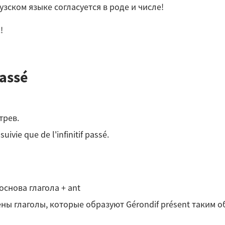
цузском языке согласуется в роде и числе!
!
passé
отрев.
ivie que de l'infinitif passé.
основа глагола + ant
ны глаголы, которые образуют Gérondif présent таким о