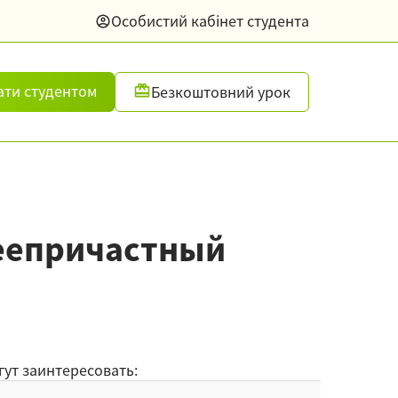
Особистий кабінет студента
ати студентом
Безкоштовний урок
деепричастный
гут заинтересовать: