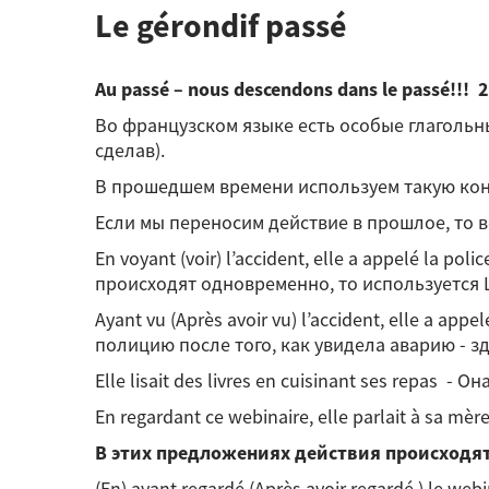
Le gérondif passé
Au passé – nous descendons dans le passé!!! 
Во французском языке есть особые глагольн
сделав).
В прошедшем времени используем такую ко
Если мы переносим действие в прошлое, то
En voyant (voir) l’accident, elle a appelé la p
происходят одновременно, то используется Le
Ayant vu (Après avoir vu) l’accident, elle a ap
полицию после того, как увидела аварию - зд
Elle lisait des livres en cuisinant ses repas - 
En regardant ce webinaire, elle parlait à sa 
В этих предложениях действия происходят 
(En) ayant regardé (Après avoir regardé ) le we