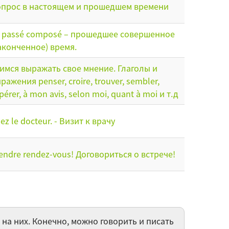
прос в настоящем и прошедшем времени
 passé composé – прошедшее совершенное
аконченное) время.
имся выражать свое мнение. Глаголы и
ражения penser, croire, trouver, sembler,
pérer, à mon avis, selon moi, quant à moi и т.д
ez le docteur. - Визит к врачу
endre rendez-vous! Договориться о встрече!
ujet de la conversation : Quel temps fait-il
hors ? Correct ou pas correct : L’emploi de
article» - Речевая тема: Какая за окном
года? Верно или неверно:употребление
на них. Конечно, можно говорить и писать