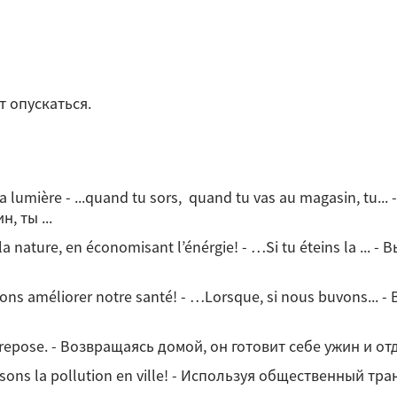
т опускаться.
e la lumière - ...quand tu sors, quand tu vas au magasin, 
, ты ...
 la nature, en économisant l’énérgie! - …Si tu éteins la ..
 allons améliorer notre santé! - …Lorsque, si nous buvons.
t se repose. - Возвращаясь домой, он готовит себе ужин и от
isons la pollution en ville! - Используя общественный т