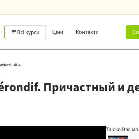
Ціни
Контакти
Ст
Всі курси
ричастный и...
gérondif. Причастный и 
Также Вас мо