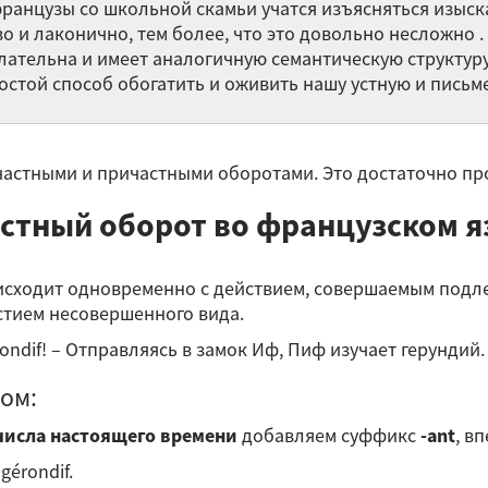
французы со школьной скамьи учатся изъясняться изыск
ар
о и лаконично, тем более, что это довольно несложно .
Фр
лательна и имеет аналогичную семантическую структуру
сд
остой способ обогатить и оживить нашу устную и письм
Во
астными и причастными оборотами. Это достаточно пр
Et
тный оборот во французском язы
ли
Уп
оисходит одновременно с действием, совершаемым под
на
стием несовершенного вида.
с
 gérondif! – Отправляясь в замок Иф, Пиф изучает герундий
Остальные 
ом:
 числа настоящего времени
добавляем суффикс
-ant
, в
gérondif.