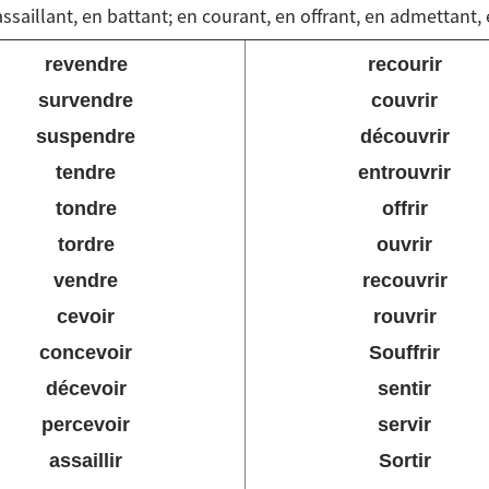
ssaillant, en battant; en courant, en offrant, en admettant
revendre
recourir
survendre
couvrir
suspendre
découvrir
tendre
entrouvrir
tondre
offrir
tordre
ouvrir
vendre
recouvrir
cevoir
rouvrir
concevoir
Souffrir
décevoir
sentir
percevoir
servir
assaillir
Sortir