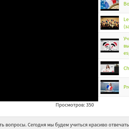
Во
Le
(з
Уч
вы
es
Ch
Pr
«S
Просмотров: 350
de
l’
по
 вопросы. Сегодня мы будем учиться красиво отвечать 