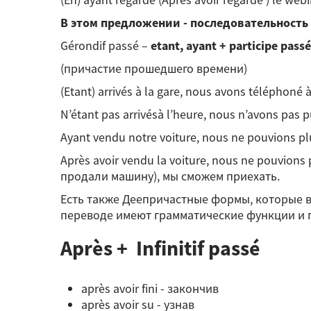
В этом предложении - последовательность д
Gérondif passé –
etant, ayant + participe pass
(причастие прошедшего времени)
(Etant) arrivés à la gare, nous avons télépho
N’étant pas arrivésà l’heure, nous n’avons pa
Ayant vendu notre voiture, nous ne pouvions 
Après avoir vendu la voiture, nous ne pouvions 
продали машину), мы сможем приехать.
Есть также Деепричастные формы, которые во
переводе имеют грамматические функции и 
Après + Infinitif passé
après avoir fini - закончив
après avoir su - узнав