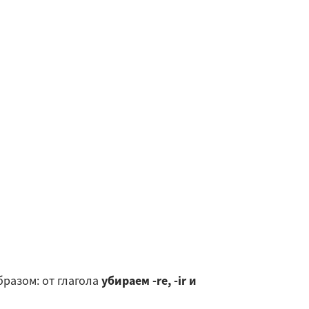
бразом: от глагола
убираем -re, -ir и