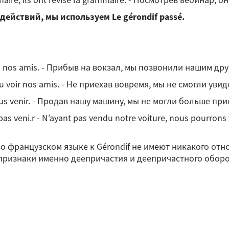
ействий, мы используем Le gérondif passé.
é
né à nos amis. - Прибыв на вокзал, мы позвонили нашим дру
s pu voir nos amis. - Не приехав вовремя, мы не смогли ув
plus venir. - Продав нашу машину, мы не могли больше при
pas veni.r - N’ayant pas vendu notre voiture, nous pourrons
 французском языке к Gérondif не имеют никакого отно
признаки именно деепричастия и деепричастного обор