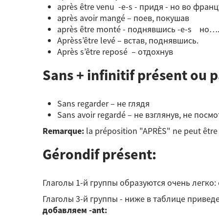
après être venu -e-s - придя - но во фран
après avoir mangé – поев, покушав
après être monté - поднявшись -e-s но….
Aprèss’être levé – встав, поднявшись.
Après s’être reposé – отдохнув
Sans + infinitif présent ou 
Sans regarder – не глядя
Sans avoir regardé – не взглянув, не посм
Remarque:
la préposition "APRÈS" ne peut être su
Gérondif présent:
Глаголы 1-й группы образуются очень легко: 
Глаголы 3-й группы - ниже в таблице приведе
добавляем -ant: