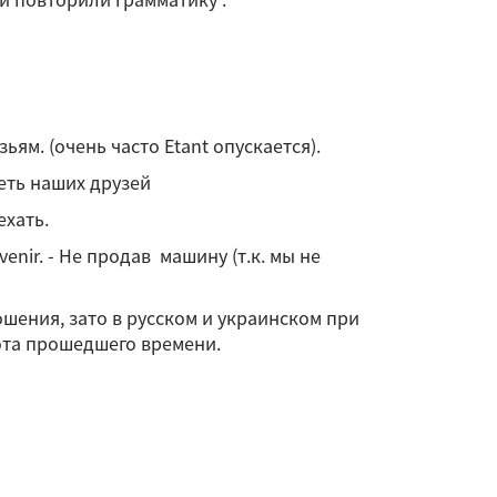
зьям. (очень часто Etant опускается).
идеть наших друзей
ехать.
 venir. - Не продав машину (т.к. мы не
шения, зато в русском и украинском при
ота прошедшего времени.