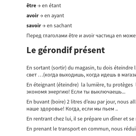
être
→ en étant
avoir
→ en ayant
savoir
→ en sachant
Перед глаголами être и avoir частица en може
Le gérondif présent
En sortant (sortir) du magasin, tu dois éteindr
свет …(когда выходишь, когда идешь в магазин
En éteignant (éteindre) la lumière, tu protèges
экономя энергию! Если ты выключаешь...
En buvant (boire) 2 litres d’eau par jour, nous
наше здоровье! Когда, если мы пьем ..
En rentrant chez lui, il se prépare un dîner e
En prenant le transport en commun, nous rédu