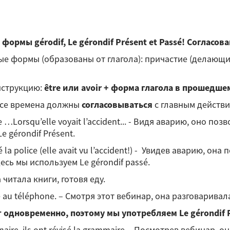
2 формы gérodif, Le gérondif Présent et Passé! Согласов
ые формы (образованы от глагола): причастие (делающий
нструкцию:
être или avoir + форма глагола в прошедше
 все времена должны
согласовываться
с главным действ
olice …Lorsqu’elle voyait l’accident... - Видя аварию, оно 
 gérondif Présent.
pelé la police (elle avait vu l’accident!) - Увидев аварию, 
есь мы используем Le gérondif passé.
Она читала книги, готовя еду.
mère au téléphone. – Смотря этот вебинар, она разговарива
одновременно, поэтому мы употребляем Le gérondif 
binaire, ils ont révisé la grammaire. - Посмотрев вебинар,