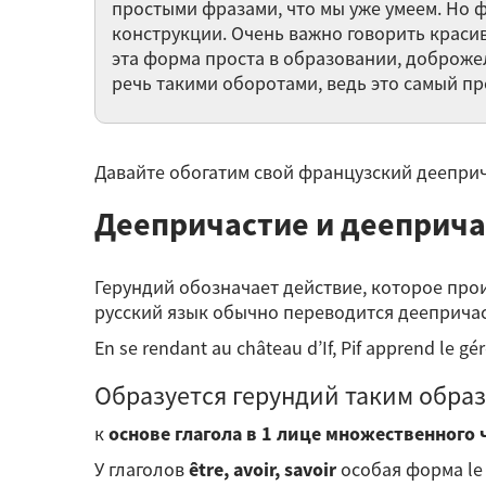
простыми фразами, что мы уже умеем. Но 
конструкции. Очень важно говорить красив
эта форма проста в образовании, доброже
речь такими оборотами, ведь это самый пр
Давайте обогатим свой французский дееприч
Деепричастие и деепричас
Герундий обозначает действие, которое пр
русский язык обычно переводится дееприча
En se rendant au château d’If, Pif apprend le
Образуется герундий таким образ
к
основе глагола в 1 лице множественного
У глаголов
être, avoir, savoir
особая форма le 