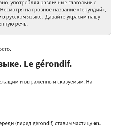
ано, употребляя различные глагольные
тикля.
 Несмотря на грозное название «Герундий»,
анцузский комплимент. Как правильно
 в русском языке. Давайте украсим нашу
елать комплимент по-французски
енную речь.
звратные глаголы во французском языке
осто.
 si l'on parlait de la famille? / А не поговорить
ке. Le gérondif.
 нам о семье?
равление глаголов и согласование времен
лежащим и выраженным сказуемым. На
 примерах ситуативных моментов жизни
овременной Франции
.
30 вебинаров категории Французский язык
►
переди (перед gérondif) ставим частицу
en.