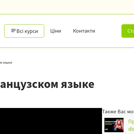
Ціни
Контакти
Ст
Всі курси
м языке
анцузском языке
Также Вас мо
Пр
di