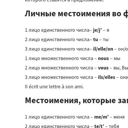
Личные местоимения во 
1 лицо единственного числа–
je/j’
– я
2 лицо единственного числа–
tu
– ты
3 лицо единственного числа–
il/elle/on
– он/
1 лицо множественного числа –
nous
– мы
2 лицо множественного числа –
vous
– вы, В
3 лицо множественного числа –
ils/elles
– он
Il écrit une lettre à son ami.
Местоимения, которые з
1 лицо единственного числа –
me/m’
– меня
2 лицо единственного числа –
te/t’
– тебя