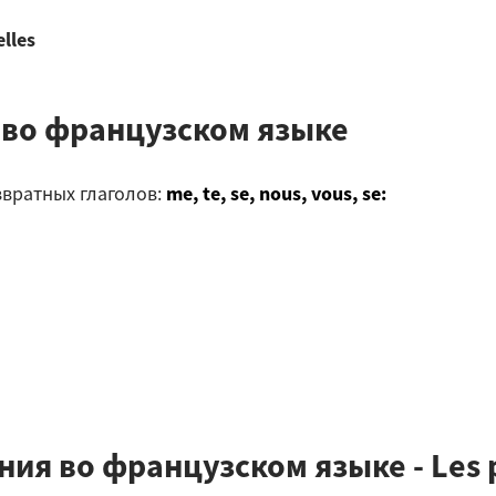
 elles
 во французском языке
звратных глаголов:
me, te, se, nous, vous, se:
я во французском языке - Les p