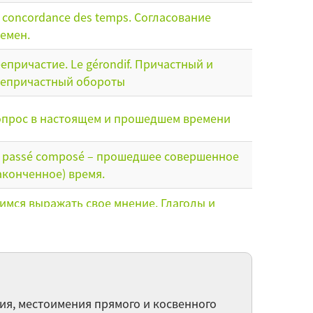
 concordance des temps. Согласование
емен.
епричастие. Le gérondif. Причастный и
епричастный обороты
прос в настоящем и прошедшем времени
 passé composé – прошедшее совершенное
аконченное) время.
имся выражать свое мнение. Глаголы и
ражения penser, croire, trouver, sembler,
pérer, à mon avis, selon moi, quant à moi и т.д
ez le docteur. - Визит к врачу
ия, местоимения прямого и косвенного