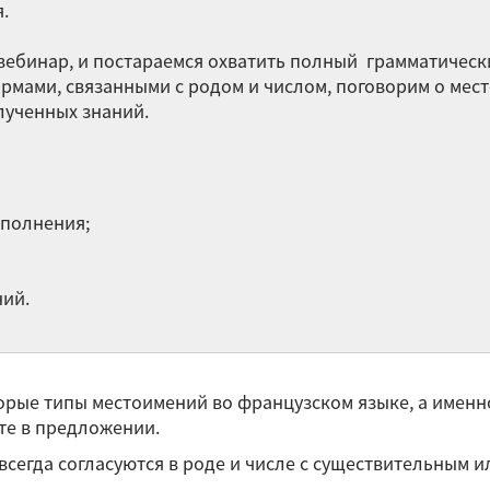
.
Pr
ебинар, и постараемся охватить полный грамматически
«S
мами, связанными с родом и числом, поговорим о мест
de
лученных знаний.
l’
по
ар
полнения;
Фр
сд
ний.
Остальные 
рые типы местоимений во французском языке, а именно
те в предложении.
сегда согласуются в роде и числе с существительным и