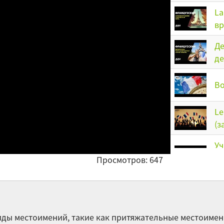
La
вр
Де
де
Во
Le
(з
Уч
вы
Просмотров: 647
es
Ch
ды местоимений, такие как притяжательные местоимен