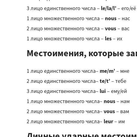
3 лицо единственного числа –
le/la/l’
– его/её
1 лицо множественного числа –
nous
– нас
2 лицо множественного числа –
vous
– вас
1 лицо множественного числа –
les
– их
Местоимения, которые з
1 лицо единственного числа–
me/m’
– мне
2 лицо единственного числа–
te/t’
– тебе
3 лицо единственного числа–
lui
– ему/ей
1 лицо множественного числа–
nous
– нам
2 лицо множественного числа–
vous
– вам
2 лицо множественного числа–
leur
– им
Личные ударные местоим