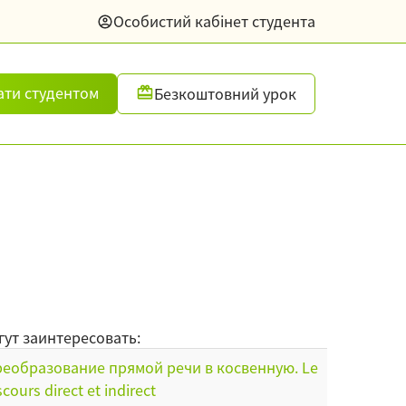
Особистий кабінет студента
ати студентом
Безкоштовний урок
гут заинтересовать:
еобразование прямой речи в косвенную. Le
scours direct et indirect