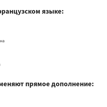
французском языке:
она
ы
и
аменяют прямое дополнение: