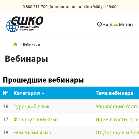
0 800 211-700 (безкоштовно)
пн-сб: з 9:00 до 19:00
Вхід
Меню
Вебинары
Вебинары
Прошедшие вебинары
№
Категория
Тема вебинара
16
Турецкий язык
Управление глаго
17
Французский язык
Идем в гости, пр
18
Немецкий язык
От Дирндль и Лед