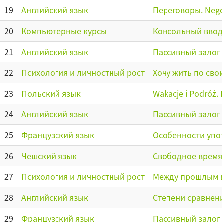
19
Английский язык
Переговоры. Nego
20
Компьютерные курсы
Консольный ввод
21
Английский язык
Пассивный залог
22
Психология и личностный рост
Хочу жить по св
23
Польский язык
Wakacje i Podróż
24
Английский язык
Пассивный залог 
25
Французский язык
Особенности упот
26
Чешский язык
Свободное время 
27
Психология и личностный рост
Между прошлым и 
28
Английский язык
Степени сравнен
29
Французский язык
Пассивный залог 