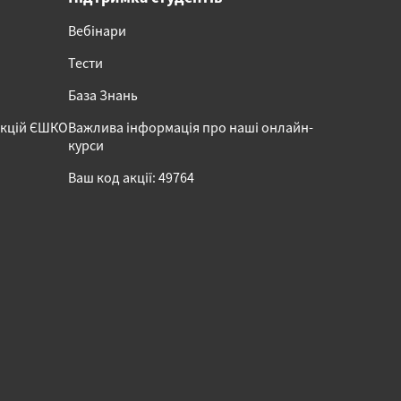
Вебінари
Тести
База Знань
акцій ЄШКО
Важлива інформація про наші онлайн-
курси
Ваш код акції: 49764