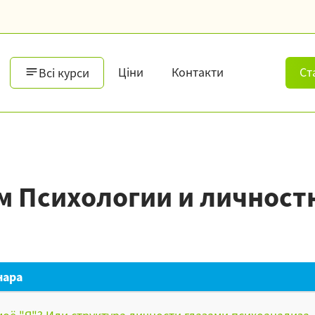
Ціни
Контакти
Ст
Всі курси
м Психологии и личност
нара