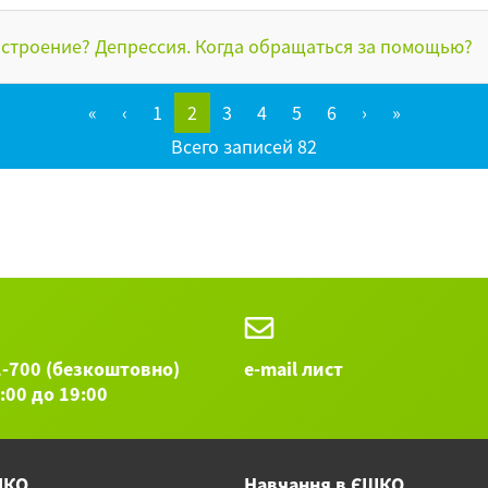
строение? Депрессия. Когда обращаться за помощью?
«
‹
1
2
3
4
5
6
›
»
Всего записей 82
1-700 (безкоштовно)
e-mail лист
9:00 до 19:00
ШКО
Навчання в ЄШКО