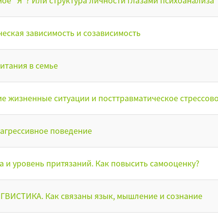
моё "Я"? Или структура личности глазами психоанализа
еская зависимость и созависимость
итания в семье
е жизненные ситуации и посттравматическое стрессовое
 агрессивное поведение
 и уровень притязаний. Как повысить самооценку?
ВИСТИКА. Как связаны язык, мышление и сознание