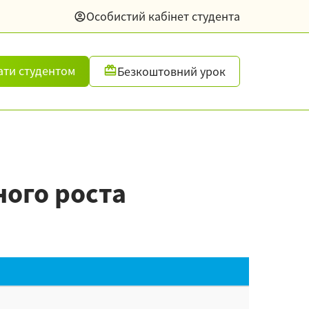
Особистий кабінет студента
ати студентом
Безкоштовний урок
ного роста