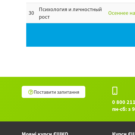
Психология и личностный
30
Осеннее на
рост
Поставити запитання
0 800 21
пн-сб: з 
Мовні курси ЄШКО
Курси Є