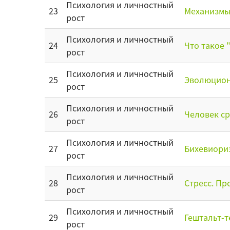
Психология и личностный
23
Механизмы
рост
Психология и личностный
24
Что такое 
рост
Психология и личностный
25
Эволюцион
рост
Психология и личностный
26
Человек ср
рост
Психология и личностный
27
Бихевиориз
рост
Психология и личностный
28
Стресс. Пр
рост
Психология и личностный
29
Гештальт-т
рост