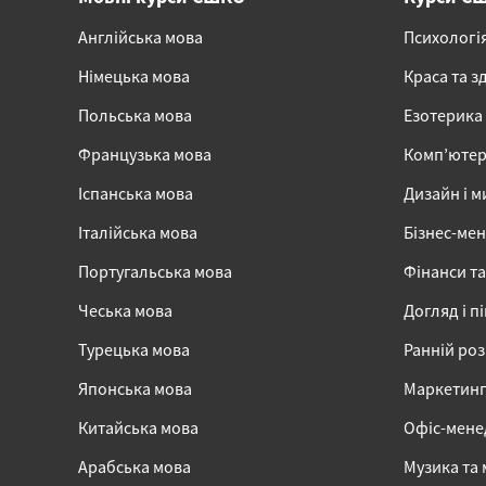
Англійська мова
Психологі
Німецька мова
Краса та з
Польська мова
Езотерика
Французька мова
Комп’ютер
Іспанська мова
Дизайн і м
Італійська мова
Бізнес-ме
Португальська мова
Фінанси та
Чеська мова
Догляд і п
Турецька мова
Ранній ро
Японська мова
Маркетинг,
Китайська мова
Офіс-мен
Арабська мова
Музика та